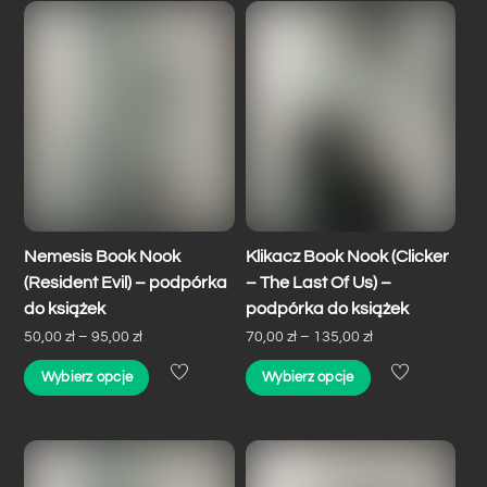
Nemesis Book Nook
Klikacz Book Nook (Clicker
(Resident Evil) – podpórka
– The Last Of Us) –
do książek
podpórka do książek
Zakres
Zakres
50,00
zł
–
95,00
zł
70,00
zł
–
135,00
zł
cen:
cen:
Ten
Ten
Wybierz opcje
Wybierz opcje
od
od
produkt
produkt
50,00 zł
70,00 zł
ma
ma
do
do
wiele
wiele
95,00 zł
135,00 zł