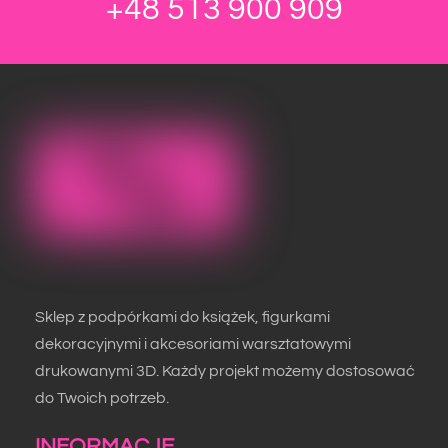
+48 513 900 909
można
można
wybrać
wybrać
na
na
stronie
stronie
produktu
produktu
Sklep z podpórkami do książek, figurkami
dekoracyjnymi i akcesoriami warsztatowymi
drukowanymi 3D. Każdy projekt możemy dostosować
do Twoich potrzeb.
INFORMACJE