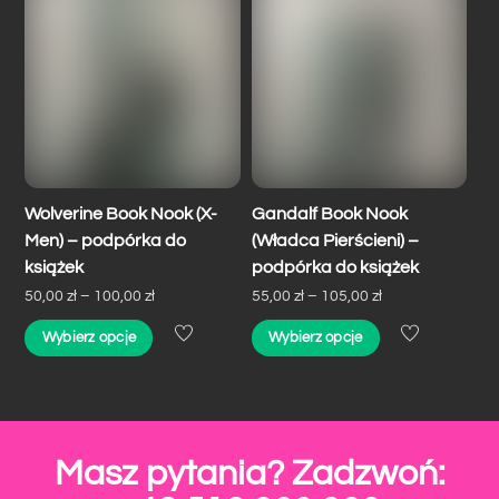
wariantów.
wariantów.
Opcje
Opcje
można
można
wybrać
wybrać
na
na
stronie
stronie
produktu
produktu
Wolverine Book Nook (X-
Gandalf Book Nook
Men) – podpórka do
(Władca Pierścieni) –
książek
podpórka do książek
Zakres
Zakres
50,00
zł
–
100,00
zł
55,00
zł
–
105,00
zł
cen:
cen:
Ten
Ten
Wybierz opcje
Wybierz opcje
od
od
produkt
produkt
50,00 zł
55,00 zł
ma
ma
do
do
wiele
wiele
100,00 zł
105,00 zł
wariantów.
wariantów.
Masz pytania? Zadzwoń:
Opcje
Opcje