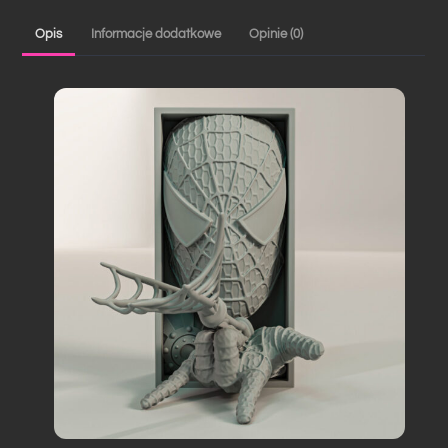
książek
Opis
Informacje dodatkowe
Opinie (0)