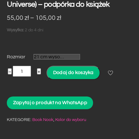
Universe) – podpórka do książek
Zakres
55,00
zł
–
105,00
zł
cen:
Wysyłka:
2 do 4 dni
od
55,00 zł
do
Rozmiar
105,00 zł
ilość
−
+
Dodaj do koszyka
Spiderman
Book
Nook
Zapytaj o produkt na WhatsApp
(Marvel
Universe)
-
KATEGORIE:
Book Nook
,
Kolor do wyboru
podpórka
do