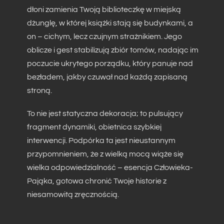
dłoni zamienia Twoją biblioteczkę w miejską
dżunglę, w której książki stają się budynkami, a
on – cichym, lecz czujnym strażnikiem. Jego
oblicze i gest stabilizują zbiór tomów, nadając im
poczucie ukrytego porządku, który panuje nad
bezładem, jakby czuwał nad każdą zapisaną
stroną.
To nie jest statyczna dekoracja; to pulsujący
fragment dynamiki, obietnica szybkiej
interwencji. Podpórka ta jest nieustannym
przypomnieniem, że z wielką mocą wiąże się
wielka odpowiedzialność – esencja Człowieka-
Pająka, gotowa chronić Twoje historie z
niesamowitą zręcznością.