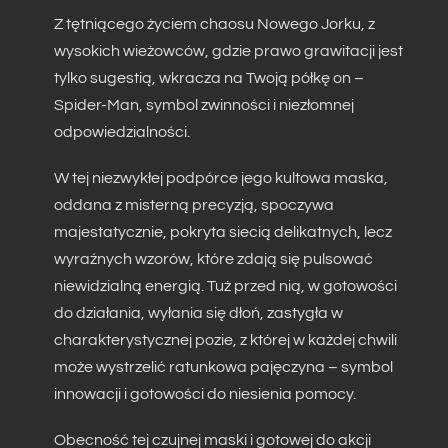
Z tętniącego życiem chaosu Nowego Jorku, z
wysokich wieżowców, gdzie prawo grawitacji jest
tylko sugestią, wkracza na Twoją półkę on –
Spider-Man, symbol zwinności i niezłomnej
odpowiedzialności.
W tej niezwykłej podpórce jego kultowa maska,
oddana z misterną precyzją, spoczywa
majestatycznie, pokryta siecią delikatnych, lecz
wyraźnych wzorów, które zdają się pulsować
niewidzialną energią. Tuż przed nią, w gotowości
do działania, wyłania się dłoń, zastygła w
charakterystycznej pozie, z której w każdej chwili
może wystrzelić ratunkowa pajęczyna – symbol
innowacji i gotowości do niesienia pomocy.
Obecność tej czujnej maski i gotowej do akcji