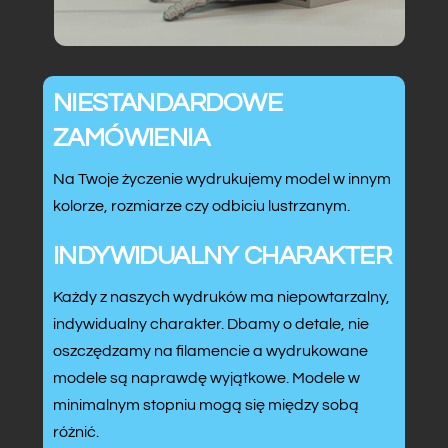
NIESTANDARDOWE
ZAMÓWIENIA
Na Twoje życzenie wydrukujemy model w innym
kolorze, rozmiarze czy odbiciu lustrzanym.
INDYWIDUALNY CHARAKTER
Każdy z naszych wydruków ma niepowtarzalny,
indywidualny charakter. Dbamy o detale, nie
oszczędzamy na filamencie a wydrukowane
modele są naprawdę wyjątkowe. Modele w
minimalnym stopniu mogą się między sobą
różnić.