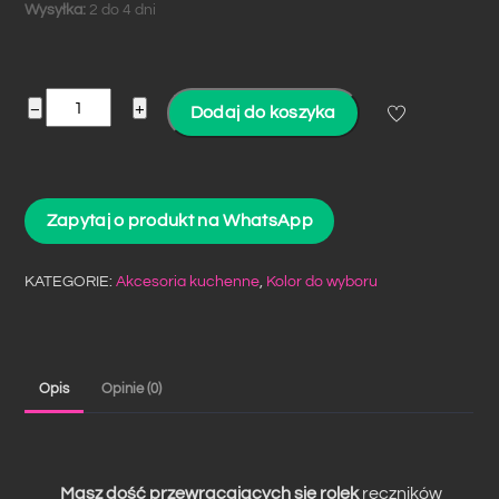
Wysyłka:
2 do 4 dni
ilość
−
+
Dodaj do koszyka
Uchwyt
na
ręczniki
Zapytaj o produkt na WhatsApp
papierowe
lub
ręczniki
KATEGORIE:
Akcesoria kuchenne
,
Kolor do wyboru
kuchenne
Opis
Opinie (0)
Masz dość przewracających się rolek
ręczników