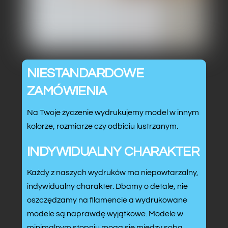
NIESTANDARDOWE
ZAMÓWIENIA
Na Twoje życzenie wydrukujemy model w innym
kolorze, rozmiarze czy odbiciu lustrzanym.
INDYWIDUALNY CHARAKTER
Każdy z naszych wydruków ma niepowtarzalny,
indywidualny charakter. Dbamy o detale, nie
oszczędzamy na filamencie a wydrukowane
modele są naprawdę wyjątkowe. Modele w
minimalnym stopniu mogą się między sobą