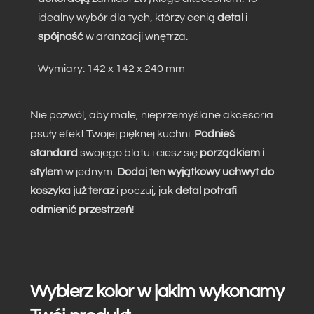
idealny wybór dla tych, którzy cenią
detal i
spójność
w aranżacji wnętrza.
Wymiary: 142 x 142 x 240 mm
Nie pozwól, aby małe, nieprzemyślane akcesoria
psuły efekt Twojej pięknej kuchni.
Podnieś
standard
swojego blatu i ciesz się
porządkiem i
stylem
w jednym.
Dodaj ten wyjątkowy uchwyt do
koszyka już teraz
i poczuj, jak
detal potrafi
odmienić przestrzeń
!
Wybierz kolor w jakim wykonamy