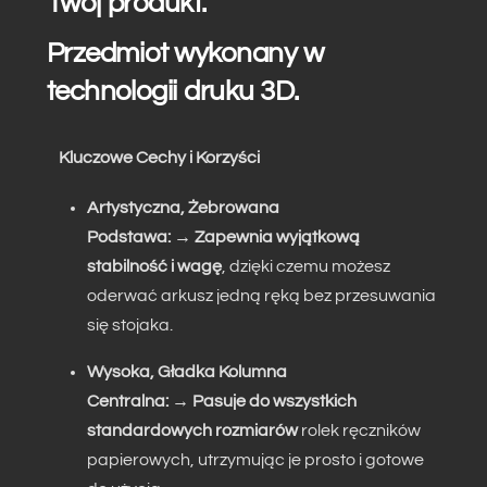
Twój produkt.
Przedmiot wykonany w
technologii druku 3D.
Kluczowe Cechy i Korzyści
Artystyczna, Żebrowana
Podstawa:
→
Zapewnia wyjątkową
stabilność i wagę
, dzięki czemu możesz
oderwać arkusz jedną ręką bez przesuwania
się stojaka.
Wysoka, Gładka Kolumna
Centralna:
→
Pasuje do wszystkich
standardowych rozmiarów
rolek ręczników
papierowych, utrzymując je prosto i gotowe