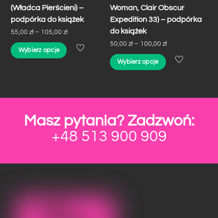
(Władca Pierścieni) –
Woman, Clair Obscur
podpórka do książek
Expedition 33) – podpórka
do książek
Zakres
55,00
zł
–
105,00
zł
Zakres
50,00
zł
–
100,00
zł
cen:
Ten
Wybierz opcje
cen:
od
Ten
produkt
Wybierz opcje
od
55,00 zł
produkt
ma
50,00 zł
do
ma
wiele
do
105,00 zł
wiele
wariantów.
100,00 zł
wariantów.
Opcje
Masz pytania? Zadzwoń:
Opcje
można
+48 513 900 909
można
wybrać
wybrać
na
na
stronie
stronie
produktu
produktu