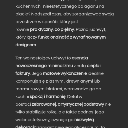
kuchennych i nieestetycznego bałaganu na
blacie? Nadszedł czas, aby zorganizować swoją
przestrzeń w sposób, który jest
równie
praktyczny, co piękny
. Poznaj uchwyt,
który łączy
funkcjonalność z wyrafinowanym
designem
.
Ten wolnostojący uchwyt to
esencja
nowoczesnego minimalizmu
z nutą
ciepła i
faktury
. Jego
matowe wykończenie
idealnie
komponuje się z jasnymi, drewnianymi lub
marmurowymi blatami, wprowadzając do
kuchni
spokój i harmonię
. Detal w
postaci
żebrowanej, artystycznej podstawy
nie
tylko stabilizuje rolkę, ale także podnosi jego
walor estetyczny, czyniąc go
niezwykłą
dekoracją
zamiast zwykłego akcesorium. To