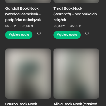
Gandalf Book Nook
Thrall Book Nook
(Władca Pierścieni) –
(Warcraft) – podpórka do
podpórka do książek
książek
Zakres
Zakres
55,00
zł
–
105,00
zł
70,00
zł
–
135,00
zł
cen:
cen:
Ten
Ten
Wybierz opcje
Wybierz opcje
od
od
produkt
produkt
55,00 zł
70,00 zł
ma
ma
do
do
wiele
wiele
105,00 zł
135,00 zł
wariantów.
wariantów.
Opcje
Opcje
można
można
wybrać
wybrać
na
na
stronie
stronie
produktu
produktu
Sauron Book Nook
Alicia Book Nook (Masked