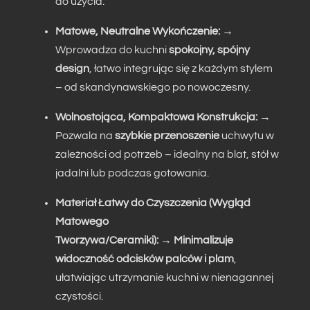
do użycia.
Matowe, Neutralne Wykończenie:
→
Wprowadza do kuchni
spokojny, spójny
design
, łatwo integrując się z każdym stylem
– od skandynawskiego po nowoczesny.
Wolnostojąca, Kompaktowa Konstrukcja:
→
Pozwala na
szybkie przenoszenie
uchwytu w
zależności od potrzeb – idealny na blat, stół w
jadalni lub podczas gotowania.
Materiał Łatwy do Czyszczenia (Wygląd
Matowego
Tworzywa/Ceramiki):
→
Minimalizuje
widoczność odcisków palców i plam
,
ułatwiając utrzymanie kuchni w nienagannej
czystości.